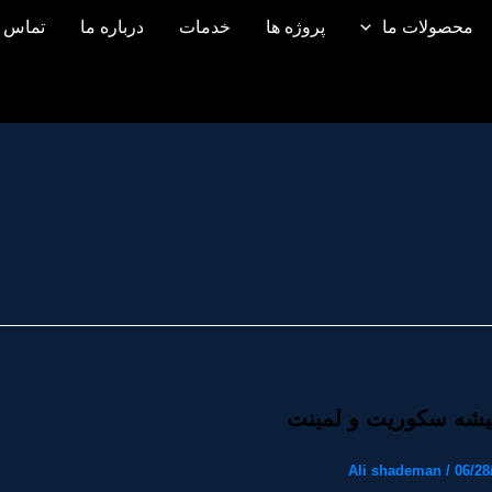
محصولات ما
پروژه ها
خدمات
درباره ما
تماس ب
یشه سکوریت و لمینت
Ali shademan
/
06/28