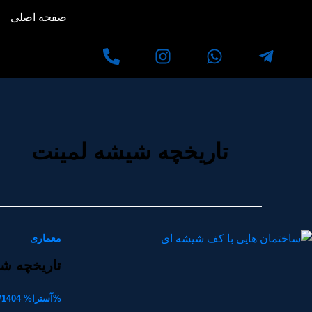
رش
صفحه اصلی
ه
حتوا
تاریخچه شیشه لمینت
معماری
تاریخچه ش
%آسترا%
/1404