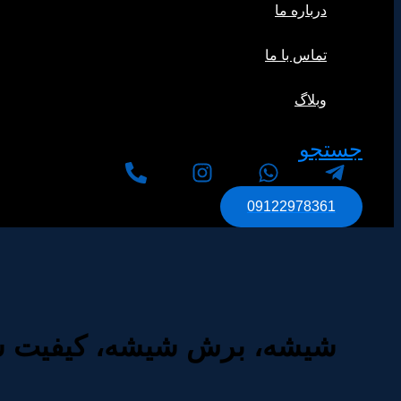
درباره ما
تماس با ما
وبلاگ
جستجو
09122978361
شیشه، برش شیشه، کیفیت ش