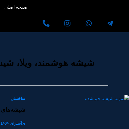
رش
صفحه اصلی
ه
حتوا
شیشه هوشمند، ویلا، شیش
ساختمان
شیشه‌های ق
%آسترا%
/1404