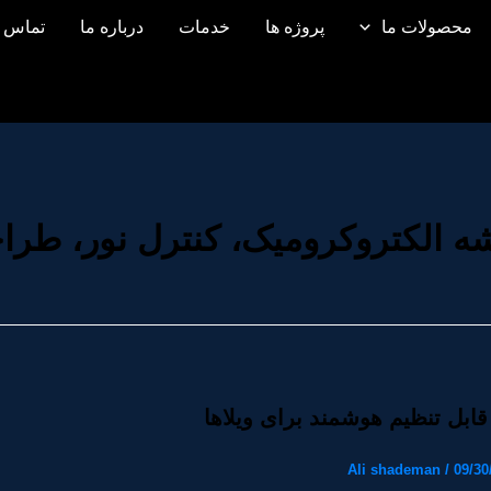
محصولات ما
پروژه ها
خدمات
درباره ما
تماس ب
ه الکتروکرومیک، کنترل نور، طر
ابل تنظیم هوشمند برای ویلاها
Ali shademan
/
09/30