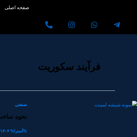
رش
صفحه اصلی
ه
حتوا
فرآیند سکوریت
صنعتی
نحوه ساخ
%آسترا%
/۱۴۰۴