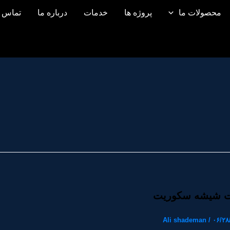
محصولات ما
پروژه ها
خدمات
درباره ما
تماس ب
ت شیشه سکوریت
Ali shademan
/
۰۶/۲۸