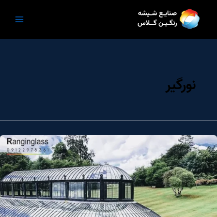
رش
ه
حتوا
نورگیر