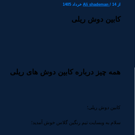
از
14 خرداد 1405
/
Ali shademan
کابین دوش ریلی
همه چیز درباره کابین دوش های ریلی
کابین دوش ریلی؛
سلام به وبسایت تیم رنگین گلاس خوش آمدید؛