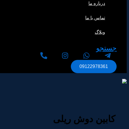
درباره ما
تماس با ما
وبلاگ
جستجو
09122978361
کابین دوش ریلی